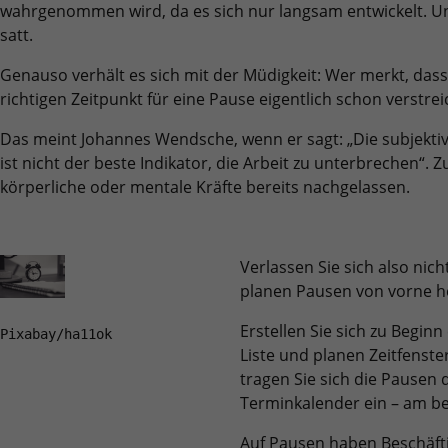
Quelle, aus der sie stammen, und die Seiten
wahrgenommen wird, da es sich nur langsam entwickelt. U
in anonymisierter Form.
satt.
Genauso verhält es sich mit der Müdigkeit: Wer merkt, dass
Name
_ga_R87XN5WRM2
richtigen Zeitpunkt für eine Pause eigentlich schon verstrei
Anbieter
Google LLC
Das meint Johannes Wendsche, wenn er sagt: „Die subje
ist nicht der beste Indikator, die Arbeit zu unterbrechen“.
Laufzeit
2 Jahre
körperliche oder mentale Kräfte bereits nachgelassen.
Wird verwendet, um den Sitzungsstatus zu
Zweck
erhalten.
Verlassen Sie sich also nic
planen Pausen von vorne he
Erstellen Sie sich zu Beginn
Pixabay/ha11ok
Liste und planen Zeitfenste
tragen Sie sich die Pausen d
Terminkalender ein – am be
Auf Pausen haben Beschäfti