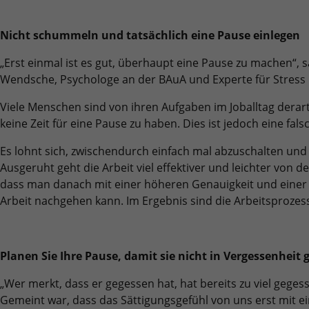
Benutzer-Logins die Session-ID. So kann der
Zweck
Zweck
für den Analysebericht der Website zu
Wir verwenden auf unserer Website externe Inhalte, um Ihnen
eingeloggte Benutzer wiedererkannt werden
Laufzeit
6 Monate
verfolgen. Die Cookies speichern
zusätzliche Informationen anzubieten.
und es wird ihm Zugang zu geschützten
Nicht schummeln und tatsächlich eine Pause einlegen
Informationen anonym und weisen eine
Bereichen gewährt.
Das NID-Cookie enthält eine eindeutige ID,
randoly generierte Nummer zu, um
„Erst einmal ist es gut, überhaupt eine Pause zu machen“, s
über die Google Ihre bevorzugten
eindeutige Besucher zu identifizieren.
Wendsche, Psychologe an der BAuA und Experte für Stress
Einstellungen und andere Informationen
speichert, insbesondere Ihre bevorzugte
Zweck
Viele Menschen sind von ihren Aufgaben im Joballtag derar
Sprache (z. B. Deutsch), wie viele
Name
_gid
keine Zeit für eine Pause zu haben. Dies ist jedoch eine fals
Suchergebnisse pro Seite angezeigt werden
sollen (z. B. 10 oder 20) und ob der Google
Anbieter
Google Analytics
Es lohnt sich, zwischendurch einfach mal abzuschalten und 
SafeSearch-Filter aktiviert sein soll.
Ausgeruht geht die Arbeit viel effektiver und leichter von d
Laufzeit
1 Tag
dass man danach mit einer höheren Genauigkeit und einer
Arbeit nachgehen kann. Im Ergebnis sind die Arbeitsprozess
Dieses Cookie wird von Google Analytics
installiert. Das Cookie wird verwendet, um
Informationen darüber zu speichern, wie
Besucher eine Website nutzen, und hilft bei
Planen Sie Ihre Pause, damit sie nicht in Vergessenheit 
Zweck
der Erstellung eines Analyseberichts darüber,
„Wer merkt, dass er gegessen hat, hat bereits zu viel gegess
wie es der Website geht. Die erhobenen
Daten umfassen die Anzahl der Besucher, die
Gemeint war, dass das Sättigungsgefühl von uns erst mit e