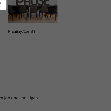
z
Pixabay/Geralt
im Job und sonstigen