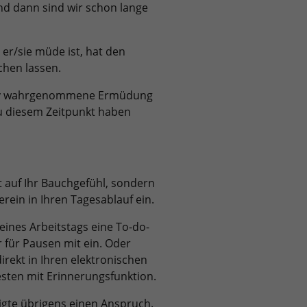
nd dann sind wir schon lange
 er/sie müde ist, hat den
chen lassen.
ktiv wahrgenommene Ermüdung
 Zu diesem Zeitpunkt haben
ht auf Ihr Bauchgefühl, sondern
rein in Ihren Tagesablauf ein.
 eines Arbeitstags eine To-do-
r für Pausen mit ein. Oder
irekt in Ihren elektronischen
sten mit Erinnerungsfunktion.
gte übrigens einen Anspruch.