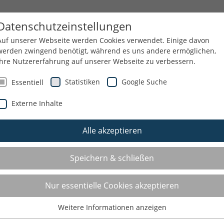
SANGEBOTE IM DETAIL
KNEIPP-KONZEPT
Datenschutzeinstellungen
Auf unserer Webseite werden Cookies verwendet. Einige davon
werden zwingend benötigt, während es uns andere ermöglichen,
Ihre Nutzererfahrung auf unserer Webseite zu verbessern.
RVICE
ÜBER UNS
NEWSLETTER
Statistiken
Google Suche
Essentiell
Externe Inhalte
Alle akzeptieren
KNEIPP-BLOG NRW
MACH MAL PAUSE!
Speichern & schließen
MACH MAL PAUSE!
Nur essentielle Cookies akzeptieren
Weitere Informationen anzeigen
Um wirklich produktiv zu sein, gehört regelmäßige und gut
Essentiell
durchdachte Erholung zwingend dazu. Das gilt für den