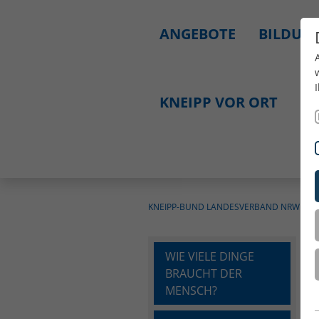
ANGEBOTE
BILDUNG
KNEIPP VOR ORT
SE
KNEIPP-BUND LANDESVERBAND NRW E.V.
WIE VIELE DINGE
BRAUCHT DER
MENSCH?