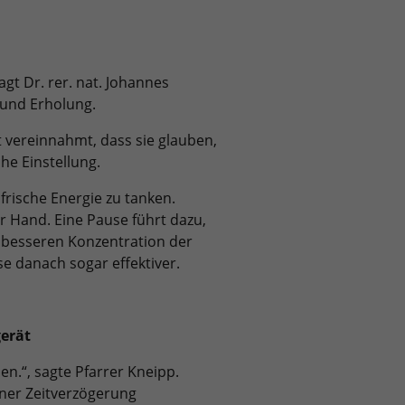
agt Dr. rer. nat. Johannes
 und Erholung.
t vereinnahmt, dass sie glauben,
che Einstellung.
frische Energie zu tanken.
er Hand. Eine Pause führt dazu,
 besseren Konzentration der
e danach sogar effektiver.
gerät
en.“, sagte Pfarrer Kneipp.
iner Zeitverzögerung