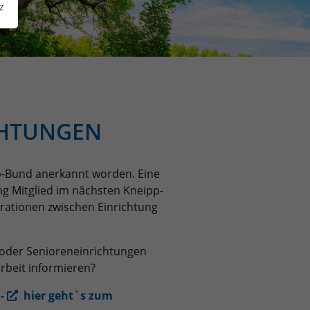
z
CHTUNGEN
p-Bund anerkannt worden. Eine
ng Mitglied im nächsten Kneipp-
perationen zwischen Einrichtung
 oder Senioreneinrichtungen
rbeit informieren?
 -
hier geht`s zum