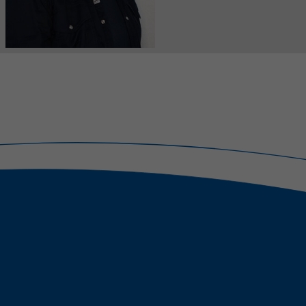
Quelle, aus der sie stammen, und die Seiten
in anonymisierter Form.
Name
_ga_R87XN5WRM2
Anbieter
Google LLC
Laufzeit
2 Jahre
Wird verwendet, um den Sitzungsstatus zu
Zweck
erhalten.