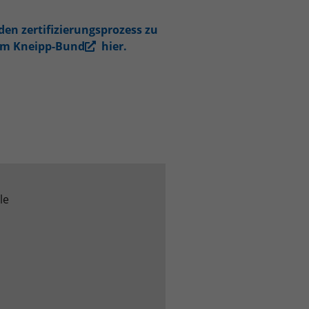
n zertifizierungsprozess zu
eim Kneipp-Bund
hier
.
le