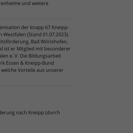
orenheime und weitere
nisation der knapp 67 Kneipp-
n-Westfalen (Stand 01.07.2023).
itsförderung, Bad Wörishofen,
 ist er Mitglied mit besonderer
n e. V. Die Bildungsarbeit
rk Essen & Kneipp-Bund
 welche Vorteile aus unserer
derung nach Kneipp (durch