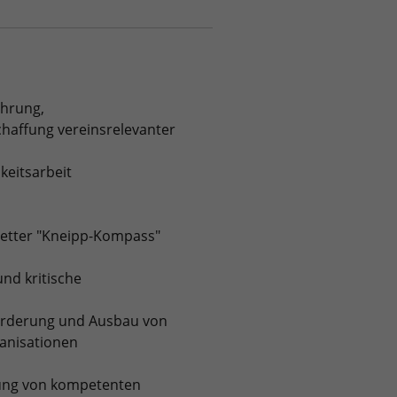
ührung,
haffung vereinsrelevanter
keitsarbeit
letter "Kneipp-Kompass"
nd kritische
förderung und Ausbau von
anisationen
rung von kompetenten