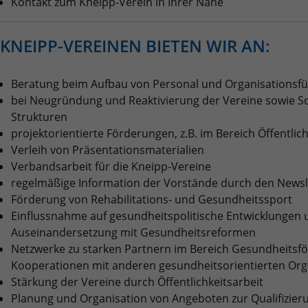
Kontakt zum Kneipp-Verein in Ihrer Nähe
Quelle, aus der sie stammen, und die Seiten
in anonymisierter Form.
KNEIPP-VEREINEN BIETEN WIR AN:
Name
_ga_R87XN5WRM2
Beratung beim Aufbau von Personal und Organisationsf
Anbieter
Google LLC
bei Neugründung und Reaktivierung der Vereine sowie Sc
Strukturen
Laufzeit
2 Jahre
projektorientierte Förderungen, z.B. im Bereich Öffentlich
Verleih von Präsentationsmaterialien
Wird verwendet, um den Sitzungsstatus zu
Zweck
Verbandsarbeit für die Kneipp-Vereine
erhalten.
regelmäßige Information der Vorstände durch den News
Förderung von Rehabilitations- und Gesundheitssport
Einflussnahme auf gesundheitspolitische Entwicklungen u
Auseinandersetzung mit Gesundheitsreformen
Netzwerke zu starken Partnern im Bereich Gesundheits
Kooperationen mit anderen gesundheitsorientierten Org
Stärkung der Vereine durch Öffentlichkeitsarbeit
Planung und Organisation von Angeboten zur Qualifizie