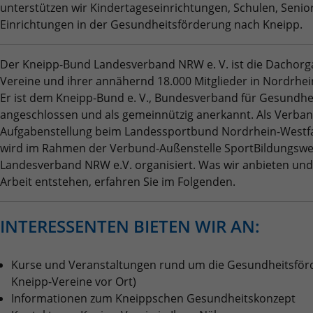
Benutzer-Logins die Session-ID. So kann der
unterstützen wir Kindertageseinrichtungen, Schulen, Seni
Zweck
Zweck
für den Analysebericht der Website zu
Wir verwenden auf unserer Website externe Inhalte, um Ihnen
eingeloggte Benutzer wiedererkannt werden
Laufzeit
6 Monate
Einrichtungen in der Gesundheitsförderung nach Kneipp.
verfolgen. Die Cookies speichern
zusätzliche Informationen anzubieten.
und es wird ihm Zugang zu geschützten
Informationen anonym und weisen eine
Bereichen gewährt.
Das NID-Cookie enthält eine eindeutige ID,
randoly generierte Nummer zu, um
Der Kneipp-Bund Landesverband NRW e. V. ist die Dachorga
über die Google Ihre bevorzugten
eindeutige Besucher zu identifizieren.
Vereine und ihrer annähernd 18.000 Mitglieder in Nordrhei
Einstellungen und andere Informationen
Er ist dem Kneipp-Bund e. V., Bundesverband für Gesundhe
speichert, insbesondere Ihre bevorzugte
Zweck
Sprache (z. B. Deutsch), wie viele
angeschlossen und als gemeinnützig anerkannt. Als Verband
Name
_gid
Suchergebnisse pro Seite angezeigt werden
Aufgabenstellung beim Landessportbund Nordrhein-Westfale
sollen (z. B. 10 oder 20) und ob der Google
wird im Rahmen der Verbund-Außenstelle SportBildungswe
Anbieter
Google Analytics
SafeSearch-Filter aktiviert sein soll.
Landesverband NRW e.V. organisiert. Was wir anbieten und
Laufzeit
1 Tag
Arbeit entstehen, erfahren Sie im Folgenden.
Dieses Cookie wird von Google Analytics
INTERESSENTEN BIETEN WIR AN:
installiert. Das Cookie wird verwendet, um
Informationen darüber zu speichern, wie
Besucher eine Website nutzen, und hilft bei
Kurse und Veranstaltungen rund um die Gesundheitsför
Zweck
der Erstellung eines Analyseberichts darüber,
Kneipp-Vereine vor Ort)
wie es der Website geht. Die erhobenen
Informationen zum Kneippschen Gesundheitskonzept
Daten umfassen die Anzahl der Besucher, die